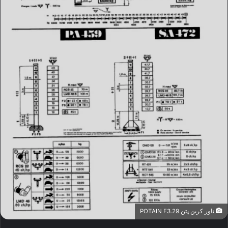
تاور کرین پتن POTAIN F3.29