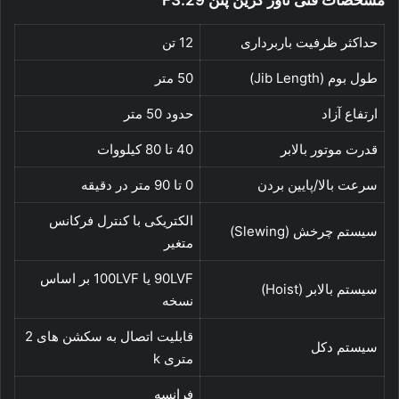
حداکثر ظرفیت باربرداری
12 تن
طول بوم (Jib Length)
50 متر
ارتفاع آزاد
حدود 50 متر
قدرت موتور بالابر
40 تا 80 کیلووات
سرعت بالا/پایین بردن
0 تا 90 متر در دقیقه
الکتریکی با کنترل فرکانس
سیستم چرخش (Slewing)
متغیر
90LVF یا 100LVF بر اساس
سیستم بالابر (Hoist)
نسخه
قابلیت اتصال به سکشن های 2
سیستم دکل
متری k
فرانسه