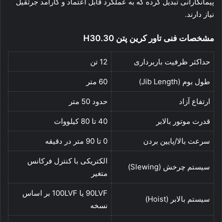
پیمانکارانی تبدیل کرده که به عملکرد قابل اعتماد و کارآمد جرثقیل
نیاز دارند.
مشخصات فنی
تاور کرین پتن H30.30
حداکثر ظرفیت باربرداری
12 تن
طول بوم (Jib Length)
60 متر
ارتفاع آزاد
حدود 50 متر
قدرت موتور بالابر
40 تا 80 کیلووات
سرعت بالا/پایین بردن
0 تا 90 متر در دقیقه
الکتریکی با کنترل فرکانس
سیستم چرخش (Slewing)
متغیر
90LVF یا 100LVF بر اساس
سیستم بالابر (Hoist)
نسخه