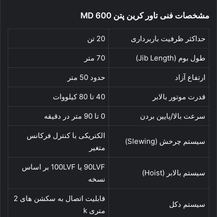
مشخصات فنی
تاور کرین پتن MD 600
حداکثر ظرفیت باربرداری
20 تن
طول بوم (Jib Length)
70 متر
ارتفاع آزاد
حدود 50 متر
قدرت موتور بالابر
40 تا 80 کیلووات
سرعت بالا/پایین بردن
0 تا 90 متر در دقیقه
الکتریکی با کنترل فرکانس
سیستم چرخش (Slewing)
متغیر
90LVF یا 100LVF بر اساس
سیستم بالابر (Hoist)
نسخه
قابلیت اتصال به سکشن های 2
سیستم دکل
متری k