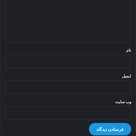
د
گ
ا
ه
*
نام
ایمیل
وب‌ سایت